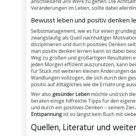
anschließend
ans Werk
zu gehen. Die Achtsamk
Veränderungen im Leben, sollte dabei allerding
Bewusst leben und positiv denken l
Selbstmanagement, wie es für einen grundleg
zwangsläufig als Quell nachhaltiger Motivatio
disziplinieren und durch positives Denken selb
man positiv denken lernen kann ist dabei bes
Weg zu großen und großartigen Resultaten ebn
jeden Morgen effizient auszunutzen, kann bei
für Stück mit weiteren kleinen Änderungen da
Wandlungen vollzogen, die sich durch den ge
positiv auf Alltägliches wie die Ernährung au
Wer also
gesünder Leben
möchte und sich dies
beraten einige hilfreiche Tipps für den eigenen
und durch ein positives Denken – seinem Zie
Entspannung
ist so längst kein Buch mit sieb
Quellen, Literatur und weite