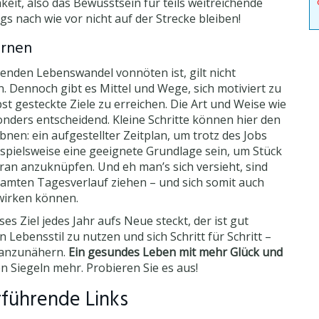
eit, also das Bewusstsein für teils weitreichende
s nach wie vor nicht auf der Strecke bleiben!
ernen
enden Lebenswandel vonnöten ist, gilt nicht
n. Dennoch gibt es Mittel und Wege, sich motiviert zu
st gesteckte Ziele zu erreichen. Die Art und Weise wie
onders entscheidend. Kleine Schritte können hier den
en: ein aufgestellter Zeitplan, um trotz des Jobs
spielsweise eine geeignete Grundlage sein, um Stück
ran anzuknüpfen. Und eh man’s sich versieht, sind
samten Tagesverlauf ziehen – und sich somit auch
swirken können.
es Ziel jedes Jahr aufs Neue steckt, der ist gut
 Lebensstil zu nutzen und sich Schritt für Schritt –
l anzunähern.
Ein gesundes Leben mit mehr Glück und
en Siegeln mehr. Probieren Sie es aus!
rführende Links