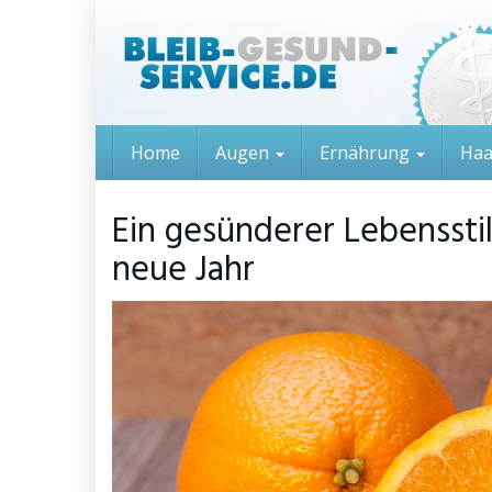
Skip
to
main
content
Home
Augen
Ernährung
Ha
Ein gesünderer Lebensstil
neue Jahr