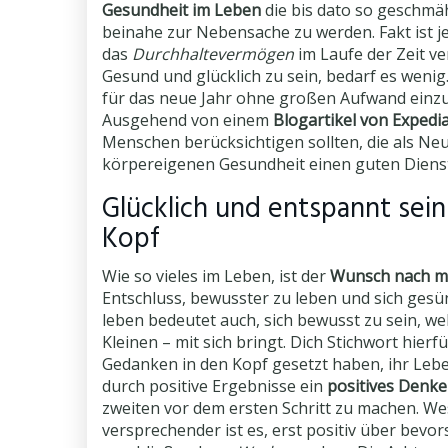
Gesundheit im Leben
die bis dato so geschmäht
beinahe zur Nebensache zu werden. Fakt ist j
das
Durchhaltevermögen
im Laufe der Zeit ver
Gesund und glücklich zu sein, bedarf es wenig
für das neue Jahr ohne großen Aufwand einzu
Ausgehend von einem
Blogartikel von Expedi
Menschen berücksichtigen sollten, die als Neu
körpereigenen Gesundheit einen guten Dienst
Glücklich und entspannt sei
Kopf
Wie so vieles im Leben, ist der
Wunsch nach me
Entschluss, bewusster zu leben und sich gesün
leben bedeutet auch, sich bewusst zu sein, 
Kleinen – mit sich bringt. Dich Stichwort hierf
Gedanken in den Kopf gesetzt haben, ihr Leben
durch positive Ergebnisse ein
positives Denk
zweiten vor dem ersten Schritt zu machen. Wes
versprechender ist es, erst positiv über be