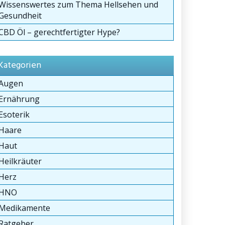
Wissenswertes zum Thema Hellsehen und
Gesundheit
CBD Öl – gerechtfertigter Hype?
Kategorien
Augen
Ernährung
Esoterik
Haare
Haut
Heilkräuter
Herz
HNO
Medikamente
Ratgeber