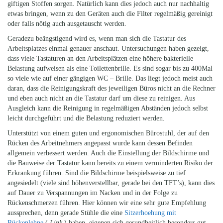
giftigen Stoffen sorgen. Natürlich kann dies jedoch auch nur nachhaltig
etwas bringen, wenn zu den Geräten auch die Filter regelmäßig gereinigt
oder falls nötig auch ausgetauscht werden.
Geradezu beängstigend wird es, wenn man sich die Tastatur des
Arbeitsplatzes einmal genauer anschaut. Untersuchungen haben gezeigt,
dass viele Tastaturen an den Arbeitsplätzen eine höhere bakterielle
Belastung aufweisen als eine Toilettenbrille. Es sind sogar bis zu 400Mal
so viele wie auf einer gängigen WC – Brille. Das liegt jedoch meist auch
daran, dass die Reinigungskraft des jeweiligen Büros nicht an die Rechner
und eben auch nicht an die Tastatur darf um diese zu reinigen. Aus
Ausgleich kann die Reinigung in regelmäßigen Abständen jedoch selbst
leicht durchgeführt und die Belastung reduziert werden.
Unterstützt von einem guten und ergonomischen Bürostuhl, der auf den
Rücken des Arbeitnehmers angepasst wurde kann dessen Befinden
allgemein verbessert werden. Auch die Einstellung der Bildschirme und
die Bauweise der Tastatur kann bereits zu einem verminderten Risiko der
Erkrankung führen. Sind die Bildschirme beispielsweise zu tief
angesiedelt (viele sind höhenverstellbar, gerade bei den TFT’s), kann dies
auf Dauer zu Verspannungen im Nacken und in der Folge zu
Rückenschmerzen führen. Hier können wir eine sehr gute Empfehlung
aussprechen, denn gerade Stühle die eine
Sitzerhoehung mit
Rückenlehne
(
Link
) haben, eigenen sich gesundheitlich besonders gut.