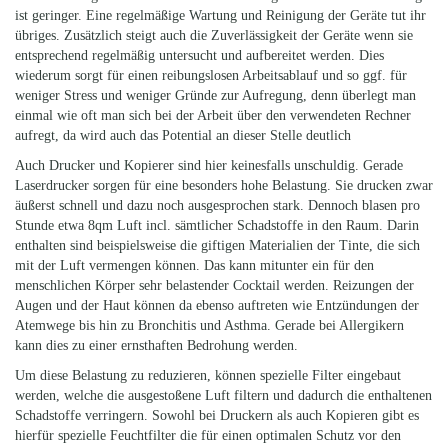
ist geringer. Eine regelmäßige Wartung und Reinigung der Geräte tut ihr
übriges. Zusätzlich steigt auch die Zuverlässigkeit der Geräte wenn sie
entsprechend regelmäßig untersucht und aufbereitet werden. Dies
wiederum sorgt für einen reibungslosen Arbeitsablauf und so ggf. für
weniger Stress und weniger Gründe zur Aufregung, denn überlegt man
einmal wie oft man sich bei der Arbeit über den verwendeten Rechner
aufregt, da wird auch das Potential an dieser Stelle deutlich
Auch Drucker und Kopierer sind hier keinesfalls unschuldig. Gerade
Laserdrucker sorgen für eine besonders hohe Belastung. Sie drucken zwar
äußerst schnell und dazu noch ausgesprochen stark. Dennoch blasen pro
Stunde etwa 8qm Luft incl. sämtlicher Schadstoffe in den Raum. Darin
enthalten sind beispielsweise die giftigen Materialien der Tinte, die sich
mit der Luft vermengen können. Das kann mitunter ein für den
menschlichen Körper sehr belastender Cocktail werden. Reizungen der
Augen und der Haut können da ebenso auftreten wie Entzündungen der
Atemwege bis hin zu Bronchitis und Asthma. Gerade bei Allergikern
kann dies zu einer ernsthaften Bedrohung werden.
Um diese Belastung zu reduzieren, können spezielle Filter eingebaut
werden, welche die ausgestoßene Luft filtern und dadurch die enthaltenen
Schadstoffe verringern. Sowohl bei Druckern als auch Kopieren gibt es
hierfür spezielle Feuchtfilter die für einen optimalen Schutz vor den