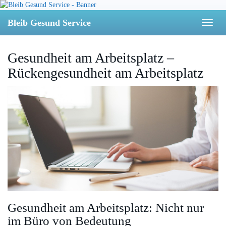
Skip
to
Bleib Gesund Service
Toggl
main
naviga
content
Gesundheit am Arbeitsplatz –
Rückengesundheit am Arbeitsplatz
Gesundheit am Arbeitsplatz: Nicht nur
im Büro von Bedeutung